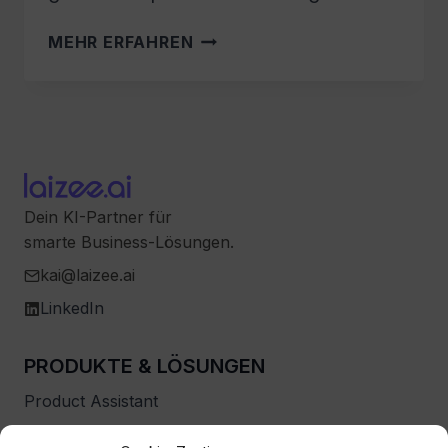
ETHISCHE
MEHR ERFAHREN
HERAUSFORDERUNGEN
DER
KI-
GESTÜTZTEN
SPRACHVEREINFACHUNG
Dein KI-Partner für
smarte Business-Lösungen.
kai@laizee.ai
LinkedIn
PRODUKTE & LÖSUNGEN
Product Assistant
Individualentwicklung