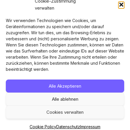
Cookie-Zustimmung
Fair Text
verwalten
Wir verwenden Technologien wie Cookies, um
RESSOURCEN
Geräteinformationen zu speichern und/oder darauf
Blog
zuzugreifen. Wir tun dies, um das Browsing-Erlebnis zu
verbessern und (nicht) personalisierte Werbung zu zeigen.
Wenn Sie diesen Technologien zustimmen, können wir Daten
UNTERNEHMEN
wie das Surfverhalten oder eindeutige IDs auf dieser Website
verarbeiten. Wenn Sie Ihre Zustimmung nicht erteilen oder
Über Uns
zurückziehen, können bestimmte Merkmale und Funktionen
Kontakt
beeinträchtigt werden.
Alle Akzeptieren
© 2026 laizee.ai Alle Rechte vorbehalten.
Alle ablehnen
Impressum
Cookies verwalten
Datenschutz
Cookie Policy
Cookie Policy
Datenschutz
Impressum